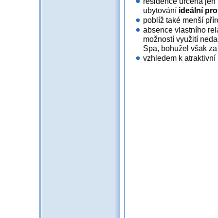
residence určena jen 
ubytování
ideální pr
poblíž také menší pří
absence vlastního r
možností využití ned
Spa, bohužel však za 
vzhledem k atraktivní