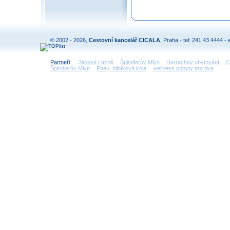
© 2002 - 2026,
Cestovní kancelář CICALA
, Praha - tel: 241 43 4444 - 
Partneři
:
Jánské Lázně
Špindlerův Mlýn
Harrachov ubytování
C
Špindlerův Mlýn
Pneu, hliníková kola
wellness pobyty pro dva