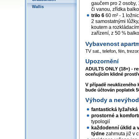
gaučem pro 2 osoby, 1
Wallis
či vanou, zřídka balko
trilo 6
60 m² - 1 ložni
2 samostatnými lůžky
koutem a rozkládacím
zařízení, z 50 % balk
Vybavenost apart
TV sat., telefon, fén, trezor
Upozornění
ADULTS ONLY (18+) - re
oceňujícím klidné prostř
V případě neuklizeného 
bude účtován poplatek 
Výhody a nevýho
fantastická lyžařsk
prostorné a komfort
typologií
každodenní úklid a 
týdne
zahrnuta již v 