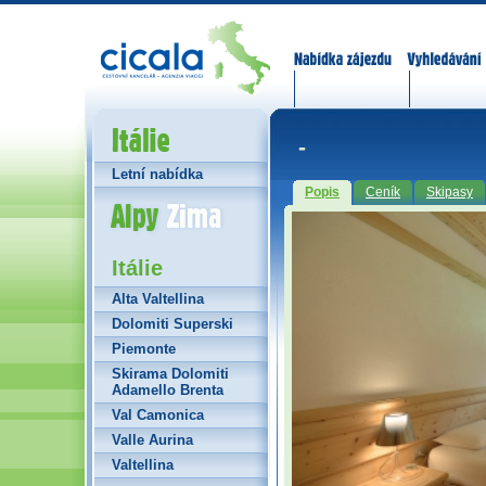
Nabídka zájezdů
Vyhledávání
Itálie
-
Letní nabídka
Popis
Ceník
Skipasy
Alpy Zima
Itálie
Alta Valtellina
Dolomiti Superski
Piemonte
Skirama Dolomiti
Adamello Brenta
Val Camonica
Valle Aurina
Valtellina