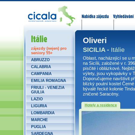
Nabídka zájezdů
Vyhledávání
Itálie
Oliveri
SICILIA -
Itálie
zájezdy (nejen) pro
seniory 55+
Oblast, nacházející se u m
ABRUZZO
na Sicílii, založené v r. 39
CALABRIA
písčité i oblázkové. Nejbl
výlety, jsou vykopávky v T
CAMPANIA
Doporučujeme navštívit př
EMILIA ROMAGNA
blízký poutní kostel Čer
FRIULI - VENEZIA
bývalé řecké kolonie Tindar
GIULIA
zničené Saracény.
LAZIO
Hotely a residence
LIGURIA
LOMBARDIA
MARCHE
PUGLIA
SARDEGNA