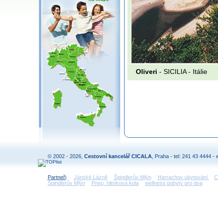
Oliveri
- SICILIA -
Itálie
© 2002 - 2026,
Cestovní kancelář CICALA
, Praha - tel: 241 43 4444 - 
Partneři
:
Jánské Lázně
Špindlerův Mlýn
Harrachov ubytování
C
Špindlerův Mlýn
Pneu, hliníková kola
wellness pobyty pro dva