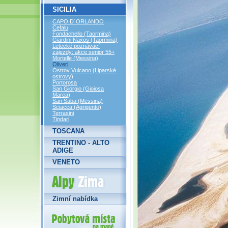
SICILIA
CAPO D´ORLANDO
Cefalu
Fondachello (Taormina)
Giardini Naxos (Taormina)
Letecké poznávací
zájezdy: akce senior 55+
Mortelle (Messina)
Oliveri
Ostrov Vulcano (Liparské
ostrovy)
Portorosa
San Giorgio (Gioiosa
Marea)
San Saba (Messina)
Sciacca (Agrigento)
Terrasini
Tindari
TOSCANA
TRENTINO - ALTO
ADIGE
VENETO
Alpy Zima
Zimní nabídka