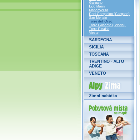
Gargano
Lido Marini
Mancaversa
Rodi Garganico (Gargano)
San Menaio
Torre dell´Orso
Torre Guaceto (Brindisi)
Torre Rinalda
Vieste
SARDEGNA
SICILIA
TOSCANA
TRENTINO - ALTO
ADIGE
VENETO
Alpy Zima
Zimní nabídka