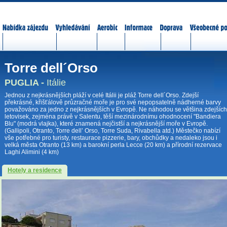
Nabídka zájezdů
Vyhledávání
Aerobic
Informace
Doprava
Všeobecné p
Torre dell´Orso
PUGLIA -
Itálie
Jednou z nejkrásnějších pláží v celé Itálii je pláž Torre dell´Orso. Zdejší
překrásné, křišťálově průzračné moře je pro své nepopsatelně nádherné barvy
považováno za jedno z nejkrásnějších v Evropě. Ne náhodou se většina zdejších
letovisek, zejména právě v Salentu, těší mezinárodnímu ohodnocení "Bandiera
Blu" (modrá vlajka), které znamená nejčistší a nejkrásnější moře v Evropě.
(Gallipoli, Otranto, Torre dell’ Orso, Torre Suda, Rivabella atd.) Městečko nabízí
vše potřebné pro turisty, restaurace pizzerie, bary, obchůdky a nedaleko jsou i
velká města Otranto (13 km) a barokní perla Lecce (20 km) a přírodní rezervace
Laghi Alimini (4 km)
Hotely a residence