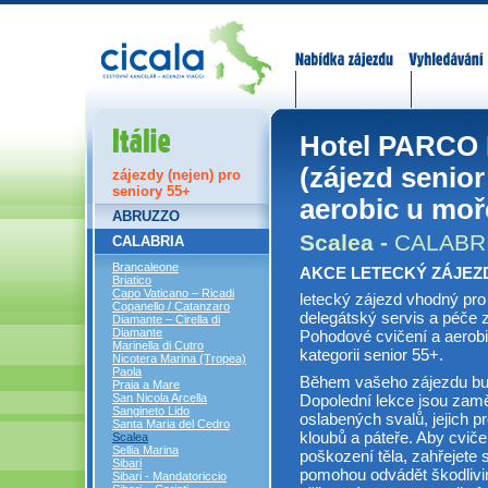
Nabídka zájezdů
Vyhledávání
Itálie
Hotel PARCO D
(zájezd senior
zájezdy (nejen) pro
seniory 55+
aerobic u moř
ABRUZZO
Scalea -
CALABR
CALABRIA
Brancaleone
AKCE LETECKÝ ZÁJEZD
Briatico
Capo Vaticano – Ricadi
letecký zájezd vhodný pr
Copanello / Catanzaro
delegátský servis a péče 
Diamante – Cirella di
Diamante
Pohodové cvičení a aerob
Marinella di Cutro
kategorii senior 55+.
Nicotera Marina (Tropea)
Paola
Během vašeho zájezdu bud
Praia a Mare
Dopolední lekce jsou zamě
San Nicola Arcella
Sangineto Lido
oslabených svalů, jejich p
Santa Maria del Cedro
kloubů a páteře. Aby cvič
Scalea
Sellia Marina
poškození těla, zahřejete 
Sibari
pomohou odvádět škodlivin
Sibari - Mandatoriccio