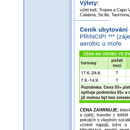
Výlety:
výlet lodí, Tropea a Capo V
Calabria, Sicílie, Taormin
Ceník ubytování
PRINCIPI *** (záje
aerobic u moře
CENA ZAHRNUJE:
letec
a zpět), transfer z letišt
pokojích s vlastním sociá
včetně nápojů, ložní a 
klimatizace, aerobic pro