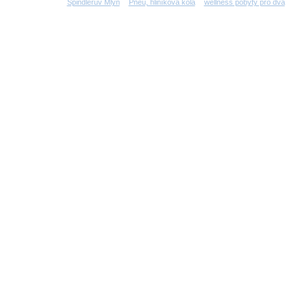
Špindlerův Mlýn
Pneu, hliníková kola
wellness pobyty pro dva