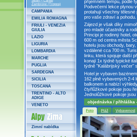
Sibari – Cariati
příjemném tempu, podle f
Zambrone (Tropea)
Podvečerní lekce plynou 
CAMPANIA
protahují všechny tělesné
pro vaše zdraví a pohodu.
EMILIA ROMAGNA
Zájezd je však díky mimoř
FRIULI - VENEZIA
pro mladé účastníky a rod
GIULIA
Principi je rodinný hotel, 
LAZIO
600 m od centra města Sca
LIGURIA
hotelu jsou obchody, bary,
vzdálené cca 700 m. Turi
LOMBARDIA
linku, která spojuje další
MARCHE
konají 1x týdně typické ita
PUGLIA
týdně "Kalábrijský večer" 
SARDEGNA
Hotel je vybaven bazénem 
162 plně vybavených 2-4 l
SICILIA
balkonem a nabízí výhledy
TOSCANA
čtyřlůžkové pokoje jsou řeš
TRENTINO - ALTO
Jednolůžkové pokoje jsou 
ADIGE
objednávka / přihláška
VENETO
Alpy Zima
Foto
Pláž
Vybavenost
Zimní nabídka