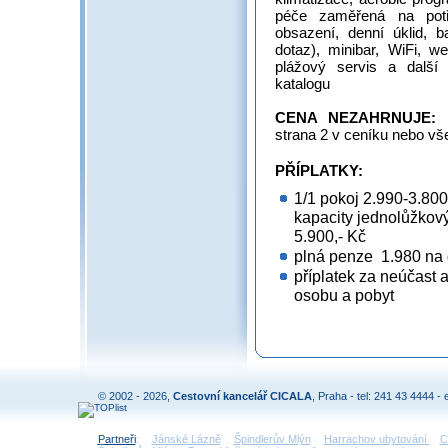
péče zaměřená na potř
obsazení, denní úklid, b
dotaz), minibar, WiFi, w
plážový servis a další
ka
CENA NEZAHRNUJE:
p
strana 2 v ceníku nebo v
PŘÍPLATKY:
1/1 pokoj 2.990-3.800
kapacity jednolůžkový
5.900,- Kč
plná penze 1.980 na 
příplatek za neúčast 
osobu a pobyt
© 2002 - 2026,
Cestovní kancelář CICALA
, Praha - tel: 241 43 4444 - 
Partneři
:
Jánské Lázně
Špindlerův Mlýn
Harrachov ubytování
C