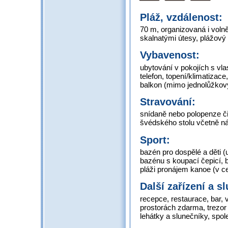
Pláž, vzdálenost:
70 m, organizovaná i volně
skalnatými útesy, plážový
Vybavenost:
ubytování v pokojích s vla
telefon, topení/klimatizace,
balkon (mimo jednolůžkov
Stravování:
snídaně nebo polopenze či
švédského stolu včetně ná
Sport:
bazén pro dospělé a děti (
bazénu s koupací čepicí, b
pláži pronájem kanoe (v ce
Další zařízení a s
recepce, restaurace, bar, 
prostorách zdarma, trezor
lehátky a slunečníky, spo