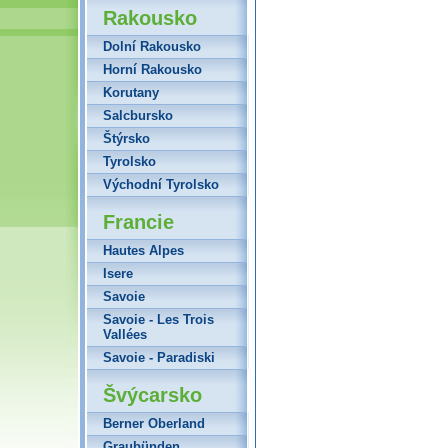
Rakousko
Dolní Rakousko
Horní Rakousko
Korutany
Salcbursko
Štýrsko
Tyrolsko
Východní Tyrolsko
Francie
Hautes Alpes
Isere
Savoie
Savoie - Les Trois
Vallées
Savoie - Paradiski
Švýcarsko
Berner Oberland
Graubünden