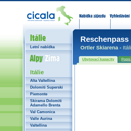
Nabídka zájezdů
Vyhledávání
Itálie
Reschenpass 
Ortler Skiarena -
Itál
Letní nabídka
Alpy Zima
Ubytovací kapacity
Popis
Itálie
Alta Valtellina
Dolomiti Superski
Piemonte
Skirama Dolomiti
Adamello Brenta
Val Camonica
Valle Aurina
Valtellina