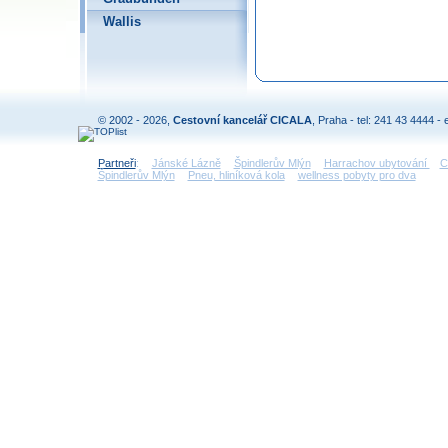
Wallis
© 2002 - 2026,
Cestovní kancelář CICALA
, Praha - tel: 241 43 4444 - 
Partneři
:
Jánské Lázně
Špindlerův Mlýn
Harrachov ubytování
C
Špindlerův Mlýn
Pneu, hliníková kola
wellness pobyty pro dva